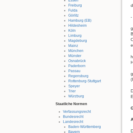
Essen
d
Freiburg
Fulda
Görlitz
-
Hamburg (EB)
Hildesheim
g
Köln
B
Limburg
O
Magdeburg
e
Mainz
München
Münster
h
Osnabrück
H
Paderborn
Passau
g
Regensburg
(
Rottenburg-Stuttgart
Speyer
D
Trier
E
Würzburg
Staatliche Normen
G
Verfassungsrecht
Bundesrecht
A
Landesrecht
Baden-Württemberg
D
Bayern