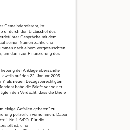
er Gemeindereferent, ist
rde er durch den Erzbischof des
hwerdeführer Gespräche mit dem
t auf seinen Namen zahlreiche
summen nach einem vorgetäuschten
en, um dann zur Finanzierung des
 Erhebung der Anklage übersandte
 jeweils auf den 22. Januar 2005
en Y. als neuen Bezugsberechtigten
Mandant habe die Briefe vor seiner
tigten den Verdacht, dass die Briefe
m einige Gefallen gebeten“ zu
ierung polizeilich vernommen. Dabei
tz 1 Nr. 1 StPO. Für die
stellt ist, eine