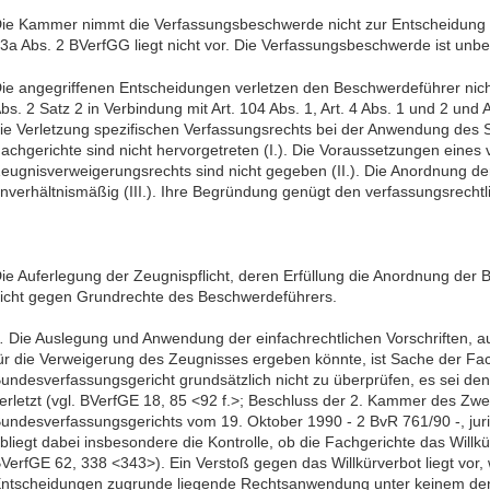
ie Kammer nimmt die Verfassungsbeschwerde nicht zur Entscheidun
3a Abs. 2 BVerfGG liegt nicht vor. Die Verfassungsbeschwerde ist unb
ie angegriffenen Entscheidungen verletzen den Beschwerdeführer nicht
bs. 2 Satz 2 in Verbindung mit Art. 104 Abs. 1, Art. 4 Abs. 1 und 2 und 
ie Verletzung spezifischen Verfassungsrechts bei der Anwendung des S
achgerichte sind nicht hervorgetreten (I.). Die Voraussetzungen eines
eugnisverweigerungsrechts sind nicht gegeben (II.). Die Anordnung der
nverhältnismäßig (III.). Ihre Begründung genügt den verfassungsrechtl
ie Auferlegung der Zeugnispflicht, deren Erfüllung die Anordnung der B
icht gegen Grundrechte des Beschwerdeführers.
.
Die Auslegung und Anwendung der einfachrechtlichen Vorschriften, au
ür die Verweigerung des Zeugnisses ergeben könnte, ist Sache der Fa
undesverfassungsgericht grundsätzlich nicht zu überprüfen, es sei den
erletzt (vgl. BVerfGE 18, 85 <92 f.>; Beschluss der 2. Kammer des Zw
undesverfassungsgerichts vom 19. Oktober 1990 - 2 BvR 761/90 -, ju
bliegt dabei insbesondere die Kontrolle, ob die Fachgerichte das Willk
VerfGE 62, 338 <343>). Ein Verstoß gegen das Willkürverbot liegt vor,
ntscheidungen zugrunde liegende Rechtsanwendung unter keinem den