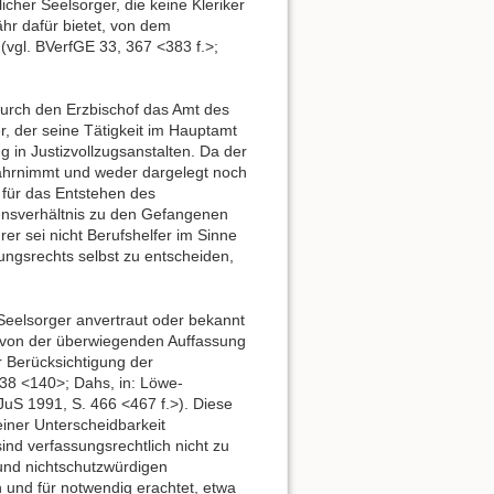
her Seelsorger, die keine Kleriker
ähr dafür bietet, von dem
gl. BVerfGE 33, 367 <383 f.>;
urch den Erzbischof das Amt des
r, der seine Tätigkeit im Hauptamt
in Justizvollzugsanstalten. Da der
wahrnimmt und weder dargelegt noch
- für das Entstehen des
ensverhältnis zu den Gefangenen
er sei nicht Berufshelfer im Sinne
ngsrechts selbst zu entscheiden,
 Seelsorger anvertraut oder bekannt
d von der überwiegenden Auffassung
r Berücksichtigung der
138 <140>; Dahs, in: Löwe-
JuS 1991, S. 466 <467 f.>). Diese
iner Unterscheidbarkeit
ind verfassungsrechtlich nicht zu
und nichtschutzwürdigen
nd für notwendig erachtet, etwa