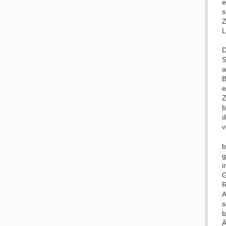
e
s
Z
L
D
S
a
B
e
Z
b
d
v
b
g
i
G
R
A
s
b
Ä