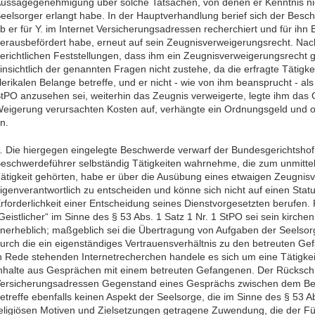
ussagegenehmigung über solche Tatsachen, von denen er Kenntnis nich
eelsorger erlangt habe. In der Hauptverhandlung berief sich der Besch
b er für Y. im Internet Versicherungsadressen recherchiert und für ihn B
erausbefördert habe, erneut auf sein Zeugnisverweigerungsrecht. Na
erichtlichen Feststellungen, dass ihm ein Zeugnisverweigerungsrecht 
insichtlich der genannten Fragen nicht zustehe, da die erfragte Tätigke
lerikalen Belange betreffe, und er nicht - wie von ihm beansprucht - al
tPO anzusehen sei, weiterhin das Zeugnis verweigerte, legte ihm das 
eigerung verursachten Kosten auf, verhängte ein Ordnungsgeld und 
n.
.
Die hiergegen eingelegte Beschwerde verwarf der Bundesgerichtshof
eschwerdeführer selbständig Tätigkeiten wahrnehme, die zum unmittel
ätigkeit gehörten, habe er über die Ausübung eines etwaigen Zeugnis
igenverantwortlich zu entscheiden und könne sich nicht auf einen Statu
rforderlichkeit einer Entscheidung seines Dienstvorgesetzten berufen.
Geistlicher“ im Sinne des § 53 Abs. 1 Satz 1 Nr. 1 StPO sei sein kirchen
nerheblich; maßgeblich sei die Übertragung von Aufgaben der Seelso
urch die ein eigenständiges Vertrauensverhältnis zu den betreuten G
n Rede stehenden Internetrecherchen handele es sich um eine Tätigke
nhalte aus Gesprächen mit einem betreuten Gefangenen. Der Rücksch
ersicherungsadressen Gegenstand eines Gesprächs zwischen dem Bes
etreffe ebenfalls keinen Aspekt der Seelsorge, die im Sinne des § 53 Ab
eligiösen Motiven und Zielsetzungen getragene Zuwendung, die der Fü