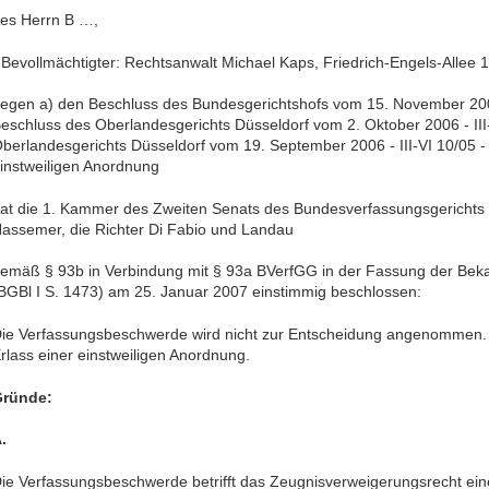
es Herrn B …,
 Bevollmächtigter: Rechtsanwalt Michael Kaps, Friedrich-Engels-Allee 
egen a) den Beschluss des Bundesgerichtshofs vom 15. November 2006 
eschluss des Oberlandesgerichts Düsseldorf vom 2. Oktober 2006 - III-
berlandesgerichts Düsseldorf vom 19. September 2006 - III-VI 10/05 - 
instweiligen Anordnung
at die 1. Kammer des Zweiten Senats des Bundesverfassungsgerichts 
assemer, die Richter Di Fabio und Landau
emäß § 93b in Verbindung mit § 93a BVerfGG in der Fassung der Be
BGBl I S. 1473) am 25. Januar 2007 einstimmig beschlossen:
ie Verfassungsbeschwerde wird nicht zur Entscheidung angenommen. Da
rlass einer einstweiligen Anordnung.
ründe:
.
ie Verfassungsbeschwerde betrifft das Zeugnisverweigerungsrecht ein