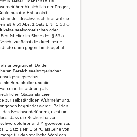
t in seiner Eigenschaft als
werdeführer hinsichtlich der Fragen,
riefe aus der Haftanstalt
chdem der Beschwerdeführer auf die
gemäß § 53 Abs. 1 Satz 1 Nr. 1 StPO
it keine seelsorgerischen oder
s Berufshelfer im Sinne des § 53 a
Gericht zunächst die durch seine
ordnete dann gegen ihn Beugehaft
 als unbegründet. Da der
baren Bereich seelsorgerischer
verweigerungsrechts
s als Berufshelfer und die
 Für seine Einordnung als
rechtlicher Status als Laie
rge zur selbständigen Wahrnehmung,
efangenen begründet werde. Bei den
it des Beschwerdeführers, nicht um
luss, dass die Recherche von
chwerdeführer und Y. gewesen sei,
s. 1 Satz 1 Nr. 1 StPO als „eine von
rsorge für das seelische Wohl des