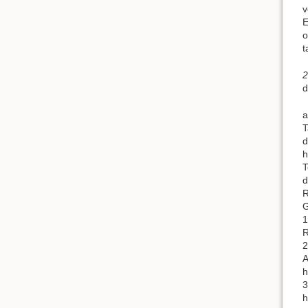
v
E
o
t
2
d
a
T
d
h
T
d
R
G
1
R
2
A
h
3
h