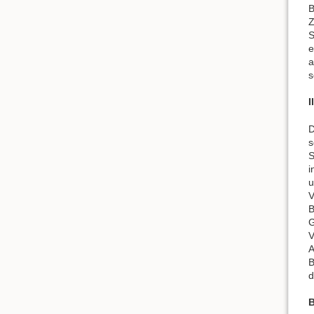
B
Z
S
e
a
s
II
D
s
S
i
u
V
B
G
V
A
B
d
B