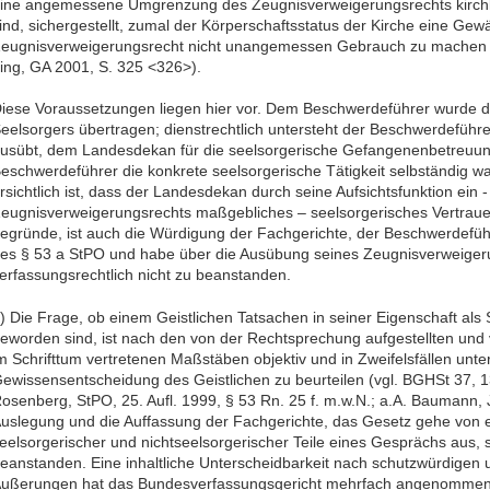
ine angemessene Umgrenzung des Zeugnisverweigerungsrechts kirchlic
ind, sichergestellt, zumal der Körperschaftsstatus der Kirche eine Gew
eugnisverweigerungsrecht nicht unangemessen Gebrauch zu machen (v
ing, GA 2001, S. 325 <326>).
iese Voraussetzungen liegen hier vor. Dem Beschwerdeführer wurde d
eelsorgers übertragen; dienstrechtlich untersteht der Beschwerdeführe
usübt, dem Landesdekan für die seelsorgerische Gefangenenbetreuung 
eschwerdeführer die konkrete seelsorgerische Tätigkeit selbständig 
rsichtlich ist, dass der Landesdekan durch seine Aufsichtsfunktion ein 
eugnisverweigerungsrechts maßgebliches – seelsorgerisches Vertrau
egründe, ist auch die Würdigung der Fachgerichte, der Beschwerdeführ
es § 53 a StPO und habe über die Ausübung seines Zeugnisverweigeru
erfassungsrechtlich nicht zu beanstanden.
) Die Frage, ob einem Geistlichen Tatsachen in seiner Eigenschaft als
eworden sind, ist nach den von der Rechtsprechung aufgestellten un
m Schrifttum vertretenen Maßstäben objektiv und in Zweifelsfällen unte
ewissensentscheidung des Geistlichen zu beurteilen (vgl. BGHSt 37, 
osenberg, StPO, 25. Aufl. 1999, § 53 Rn. 25 f. m.w.N.; a.A. Baumann, 
uslegung und die Auffassung der Fachgerichte, das Gesetz gehe von e
eelsorgerischer und nichtseelsorgerischer Teile eines Gesprächs aus, s
eanstanden. Eine inhaltliche Unterscheidbarkeit nach schutzwürdigen 
ußerungen hat das Bundesverfassungsgericht mehrfach angenommen u