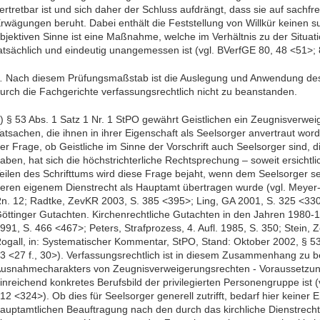
ertretbar ist und sich daher der Schluss aufdrängt, dass sie auf sachfr
rwägungen beruht. Dabei enthält die Feststellung von Willkür keinen sub
bjektiven Sinne ist eine Maßnahme, welche im Verhältnis zu der Situatio
atsächlich und eindeutig unangemessen ist (vgl. BVerfGE 80, 48 <51>; 
.
Nach diesem Prüfungsmaßstab ist die Auslegung und Anwendung des 
urch die Fachgerichte verfassungsrechtlich nicht zu beanstanden.
) § 53 Abs. 1 Satz 1 Nr. 1 StPO gewährt Geistlichen ein Zeugnisverweig
atsachen, die ihnen in ihrer Eigenschaft als Seelsorger anvertraut wo
er Frage, ob Geistliche im Sinne der Vorschrift auch Seelsorger sind, d
aben, hat sich die höchstrichterliche Rechtsprechung – soweit ersichtli
eilen des Schrifttums wird diese Frage bejaht, wenn dem Seelsorger se
eren eigenem Dienstrecht als Hauptamt übertragen wurde (vgl. Meyer-
n. 12; Radtke, ZevKR 2003, S. 385 <395>; Ling, GA 2001, S. 325 <330
öttinger Gutachten. Kirchenrechtliche Gutachten in den Jahren 1980-1
991, S. 466 <467>; Peters, Strafprozess, 4. Aufl. 1985, S. 350; Stein,
ogall, in: Systematischer Kommentar, StPO, Stand: Oktober 2002, § 5
3 <27 f., 30>). Verfassungsrechtlich ist in diesem Zusammenhang zu b
usnahmecharakters von Zeugnisverweigerungsrechten - Voraussetzung
inreichend konkretes Berufsbild der privilegierten Personengruppe ist (
12 <324>). Ob dies für Seelsorger generell zutrifft, bedarf hier keiner 
auptamtlichen Beauftragung nach den durch das kirchliche Dienstrech