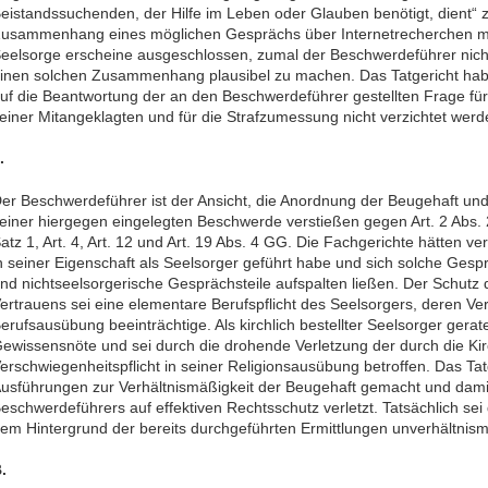
eistandssuchenden, der Hilfe im Leben oder Glauben benötigt, dient“ z
usammenhang eines möglichen Gesprächs über Internetrecherchen mi
eelsorge erscheine ausgeschlossen, zumal der Beschwerdeführer nic
inen solchen Zusammenhang plausibel zu machen. Das Tatgericht habe
uf die Beantwortung der an den Beschwerdeführer gestellten Frage für
einer Mitangeklagten und für die Strafzumessung nicht verzichtet wer
.
er Beschwerdeführer ist der Ansicht, die Anordnung der Beugehaft und
einer hiergegen eingelegten Beschwerde verstießen gegen Art. 2 Abs. 2
atz 1, Art. 4, Art. 12 und Art. 19 Abs. 4 GG. Die Fachgerichte hätten v
n seiner Eigenschaft als Seelsorger geführt habe und sich solche Gespr
nd nichtseelsorgerische Gesprächsteile aufspalten ließen. Der Schut
ertrauens sei eine elementare Berufspflicht des Seelsorgers, deren Ver
erufsausübung beeinträchtige. Als kirchlich bestellter Seelsorger gerate
ewissensnöte und sei durch die drohende Verletzung der durch die Kir
erschwiegenheitspflicht in seiner Religionsausübung betroffen. Das Ta
usführungen zur Verhältnismäßigkeit der Beugehaft gemacht und dam
eschwerdeführers auf effektiven Rechtsschutz verletzt. Tatsächlich se
em Hintergrund der bereits durchgeführten Ermittlungen unverhältnism
.