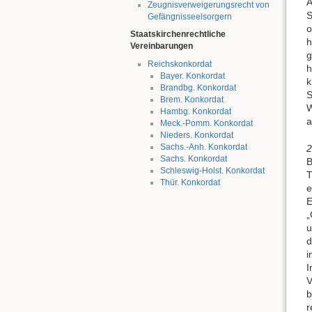
A
Zeugnisverweigerungsrecht von
S
Gefängnisseelsorgern
o
Staatskirchenrechtliche
h
Vereinbarungen
g
Reichskonkordat
h
Bayer. Konkordat
k
Brandbg. Konkordat
S
Brem. Konkordat
W
Hambg. Konkordat
a
Meck.-Pomm. Konkordat
Nieders. Konkordat
Sachs.-Anh. Konkordat
2
Sachs. Konkordat
B
Schleswig-Holst. Konkordat
T
Thür. Konkordat
e
E
„
u
d
i
I
V
b
r