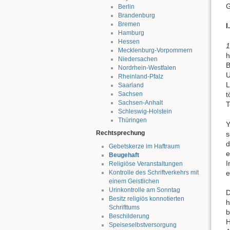
G
Berlin
Brandenburg
Bremen
I.
Hamburg
Hessen
1
Mecklenburg-Vorpommern
h
Niedersachen
B
Nordrhein-Westfalen
U
Rheinland-Pfalz
L
Saarland
Sachsen
t
Sachsen-Anhalt
T
Schleswig-Holstein
Thüringen
Y
Rechtsprechung
s
d
Gebetskerze im Haftraum
e
Beugehaft
I
Religiöse Veranstaltungen
e
Kontrolle des Schriftverkehrs mit
einem Geistlichen
Urinkontrolle am Sonntag
D
Besitz religiös konnotierten
h
Schrifttums
b
Beschilderung
H
Speiseselbstversorgung