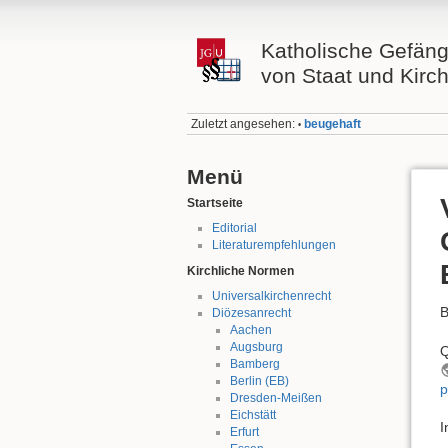
Katholische Gefäng
von Staat und Kirc
Zuletzt angesehen:
beugehaft
•
Menü
Startseite
Editorial
Literaturempfehlungen
Kirchliche Normen
Universalkirchenrecht
B
Diözesanrecht
Aachen
Augsburg
Q
Bamberg
Berlin (EB)
p
Dresden-Meißen
Eichstätt
I
Erfurt