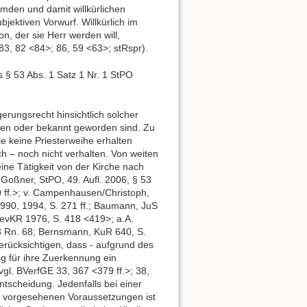
emden und damit willkürlichen
jektiven Vorwurf. Willkürlich im
n, der sie Herr werden will,
83, 82 <84>; 86, 59 <63>; stRspr).
§ 53 Abs. 1 Satz 1 Nr. 1 StPO
erungsrecht hinsichtlich solcher
rden oder bekannt geworden sind. Zu
ie keine Priesterweihe erhalten
ch – noch nicht verhalten. Von weiten
ine Tätigkeit von der Kirche nach
Goßner, StPO, 49. Aufl. 2006, § 53
 ff.>; v. Campenhausen/Christoph,
990, 1994, S. 271 ff.; Baumann, JuS
 ZevKR 1976, S. 418 <419>; a.A.
3 Rn. 68; Bernsmann, KuR 640, S.
erücksichtigen, dass - aufgrund des
 für ihre Zuerkennung ein
vgl. BVerfGE 33, 367 <379 ff.>; 38,
Entscheidung. Jedenfalls bei einer
t vorgesehenen Voraussetzungen ist