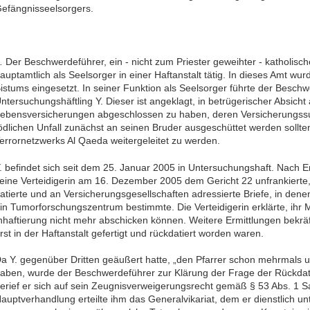
efängnisseelsorgers.
.
Der Beschwerdeführer, ein - nicht zum Priester geweihter - katholisch
auptamtlich als Seelsorger in einer Haftanstalt tätig. In dieses Amt wu
istums eingesetzt. In seiner Funktion als Seelsorger führte der Besc
ntersuchungshäftling Y. Dieser ist angeklagt, in betrügerischer Absich
ebensversicherungen abgeschlossen zu haben, deren Versicherungs
ödlichen Unfall zunächst an seinen Bruder ausgeschüttet werden sollt
errornetzwerks Al Qaeda weitergeleitet zu werden.
. befindet sich seit dem 25. Januar 2005 in Untersuchungshaft. Nach
eine Verteidigerin am 16. Dezember 2005 dem Gericht 22 unfrankierte,
atierte und an Versicherungsgesellschaften adressierte Briefe, in den
in Tumorforschungszentrum bestimmte. Die Verteidigerin erklärte, ihr 
nhaftierung nicht mehr abschicken können. Weitere Ermittlungen bekräf
rst in der Haftanstalt gefertigt und rückdatiert worden waren.
a Y. gegenüber Dritten geäußert hatte, „den Pfarrer schon mehrmals u
aben, wurde der Beschwerdeführer zur Klärung der Frage der Rückdat
erief er sich auf sein Zeugnisverweigerungsrecht gemäß § 53 Abs. 1 Sa
auptverhandlung erteilte ihm das Generalvikariat, dem er dienstlich unter