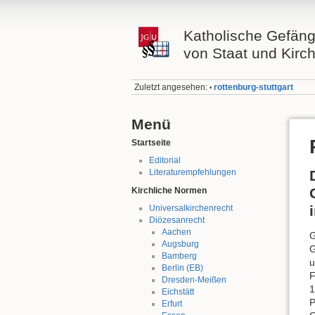
Katholische Gefäng
von Staat und Kirc
Zuletzt angesehen:
rottenburg-stuttgart
•
Menü
Startseite
Editorial
Literaturempfehlungen
Kirchliche Normen
Universalkirchenrecht
Diözesanrecht
Aachen
G
Augsburg
G
Bamberg
u
Berlin (EB)
F
Dresden-Meißen
1
Eichstätt
P
Erfurt