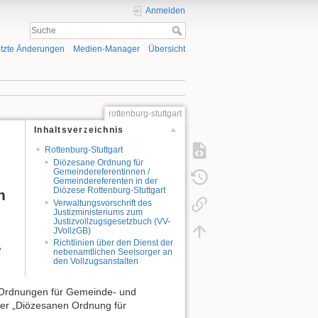
Anmelden
tzte Änderungen
Medien-Manager
Übersicht
rottenburg-stuttgart
Inhaltsverzeichnis
Rottenburg-Stuttgart
Diözesane Ordnung für
Gemeindereferentinnen /
Gemeindereferenten in der
Diözese Rottenburg-Stuttgart
n
Verwaltungsvorschrift des
Justizministeriums zum
Justizvollzugsgesetzbuch (VV-
JVollzGB)
Richtlinien über den Dienst der
“
nebenamtlichen Seelsorger an
den Vollzugsanstalten
d Ordnungen für Gemeinde- und
 der „Diözesanen Ordnung für