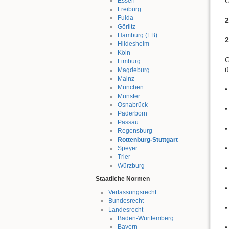
G
Essen
Freiburg
Fulda
2
Görlitz
Hamburg (EB)
2
Hildesheim
Köln
G
Limburg
ü
Magdeburg
Mainz
München
•
Münster
Osnabrück
Paderborn
Passau
•
Regensburg
Rottenburg-Stuttgart
•
Speyer
Trier
Würzburg
•
Staatliche Normen
•
Verfassungsrecht
Bundesrecht
•
Landesrecht
Baden-Württemberg
Bayern
•