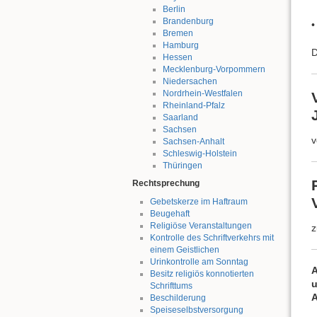
Berlin
Brandenburg
•
Bremen
Hamburg
D
Hessen
Mecklenburg-Vorpommern
Niedersachen
Nordrhein-Westfalen
Rheinland-Pfalz
Saarland
Sachsen
v
Sachsen-Anhalt
Schleswig-Holstein
Thüringen
Rechtsprechung
Gebetskerze im Haftraum
Beugehaft
Religiöse Veranstaltungen
z
Kontrolle des Schriftverkehrs mit
einem Geistlichen
Urinkontrolle am Sonntag
A
Besitz religiös konnotierten
u
Schrifttums
A
Beschilderung
Speiseselbstversorgung