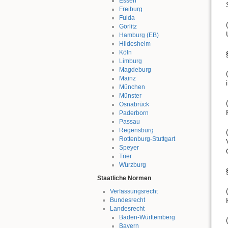
Essen
Freiburg
Fulda
Görlitz
Hamburg (EB)
Hildesheim
Köln
Limburg
Magdeburg
Mainz
München
Münster
Osnabrück
Paderborn
Passau
Regensburg
Rottenburg-Stuttgart
Speyer
Trier
Würzburg
Staatliche Normen
Verfassungsrecht
Bundesrecht
Landesrecht
Baden-Württemberg
Bayern