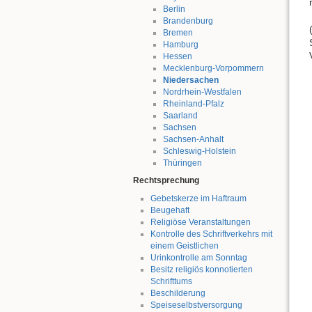
Berlin
Brandenburg
Bremen
Hamburg
Hessen
Mecklenburg-Vorpommern
Niedersachen
Nordrhein-Westfalen
Rheinland-Pfalz
Saarland
Sachsen
Sachsen-Anhalt
Schleswig-Holstein
Thüringen
Rechtsprechung
Gebetskerze im Haftraum
Beugehaft
Religiöse Veranstaltungen
Kontrolle des Schriftverkehrs mit
einem Geistlichen
Urinkontrolle am Sonntag
Besitz religiös konnotierten
Schrifttums
Beschilderung
Speiseselbstversorgung